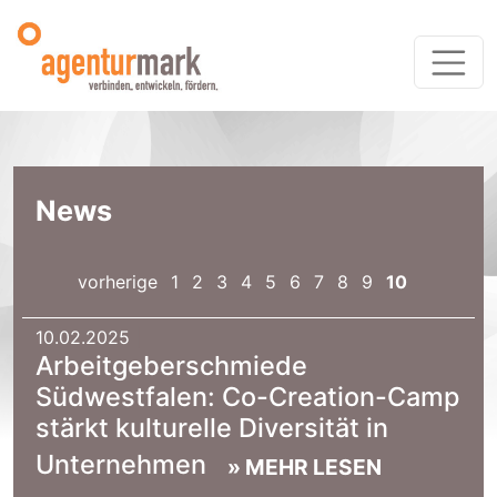
News
vorherige
1
2
3
4
5
6
7
8
9
10
10.02.2025
|
Arbeitgeberschmiede
Südwestfalen: Co-Creation-Camp
stärkt kulturelle Diversität in
Unternehmen
» MEHR LESEN