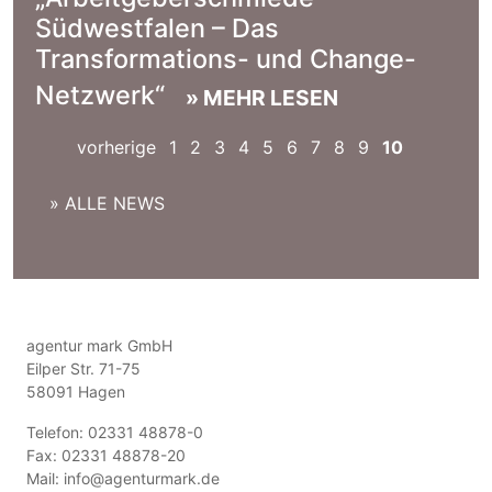
Südwestfalen – Das
Transformations- und Change-
Netzwerk“
» MEHR LESEN
vorherige
1
2
3
4
5
6
7
8
9
10
» ALLE NEWS
agentur mark GmbH
Eilper Str. 71-75
58091 Hagen
Telefon: 02331 48878-0
Fax: 02331 48878-20
Mail:
info@agenturmark.de