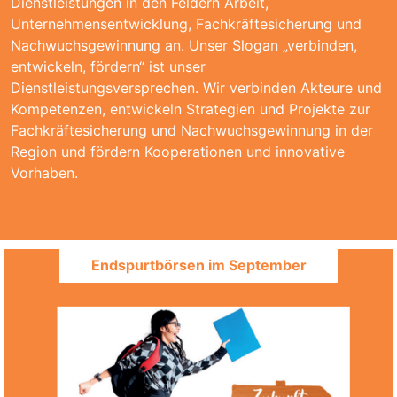
Dienstleistungen in den Feldern Arbeit,
Unternehmensentwicklung, Fachkräftesicherung und
Nachwuchsgewinnung an. Unser Slogan „verbinden,
entwickeln, fördern“ ist unser
Dienstleistungsversprechen. Wir verbinden Akteure und
Kompetenzen, entwickeln Strategien und Projekte zur
Fachkräftesicherung und Nachwuchsgewinnung in der
Region und fördern Kooperationen und innovative
Vorhaben.
Endspurtbörsen im September