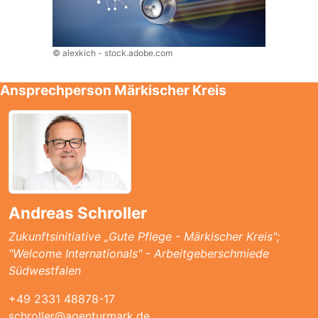
© alexkich - stock.adobe.com
Ansprechperson Märkischer Kreis
Andreas Schroller
Zukunftsinitiative „Gute Pflege - Märkischer Kreis";
"Welcome Internationals" - Arbeitgeberschmiede
Südwestfalen
+49 2331 48878-17
schroller@agenturmark.de