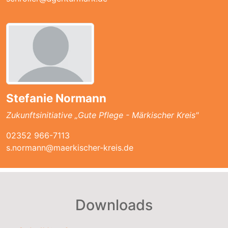
Stefanie Normann
Zukunftsinitiative „Gute Pflege - Märkischer Kreis"
02352 966-7113
s.normann@maerkischer-kreis.de
Downloads